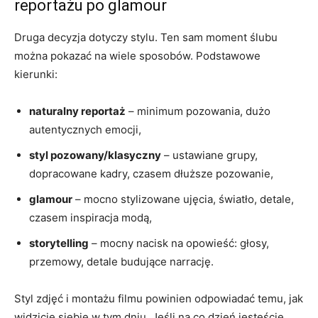
reportażu po glamour
Druga decyzja dotyczy stylu. Ten sam moment ślubu
można pokazać na wiele sposobów. Podstawowe
kierunki:
naturalny reportaż
– minimum pozowania, dużo
autentycznych emocji,
styl pozowany/klasyczny
– ustawiane grupy,
dopracowane kadry, czasem dłuższe pozowanie,
glamour
– mocno stylizowane ujęcia, światło, detale,
czasem inspiracja modą,
storytelling
– mocny nacisk na opowieść: głosy,
przemowy, detale budujące narrację.
Styl zdjęć i montażu filmu powinien odpowiadać temu, jak
widzicie siebie w tym dniu. Jeśli na co dzień jesteście