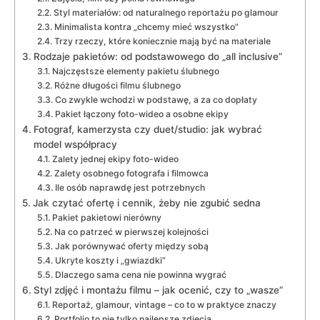
Styl materiałów: od naturalnego reportażu po glamour
Minimalista kontra „chcemy mieć wszystko”
Trzy rzeczy, które koniecznie mają być na materiale
Rodzaje pakietów: od podstawowego do „all inclusive”
Najczęstsze elementy pakietu ślubnego
Różne długości filmu ślubnego
Co zwykle wchodzi w podstawę, a za co dopłaty
Pakiet łączony foto-wideo a osobne ekipy
Fotograf, kamerzysta czy duet/studio: jak wybrać
model współpracy
Zalety jednej ekipy foto-wideo
Zalety osobnego fotografa i filmowca
Ile osób naprawdę jest potrzebnych
Jak czytać ofertę i cennik, żeby nie zgubić sedna
Pakiet pakietowi nierówny
Na co patrzeć w pierwszej kolejności
Jak porównywać oferty między sobą
Ukryte koszty i „gwiazdki”
Dlaczego sama cena nie powinna wygrać
Styl zdjęć i montażu filmu – jak ocenić, czy to „wasze”
Reportaż, glamour, vintage – co to w praktyce znaczy
Portfolio to nie tylko najlepsze zdjęcia