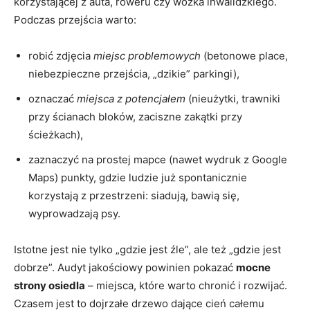
korzystającej z auta, roweru czy wózka inwalidzkiego.
Podczas przejścia warto:
robić zdjęcia
miejsc problemowych
(betonowe place,
niebezpieczne przejścia, „dzikie” parkingi),
oznaczać
miejsca z potencjałem
(nieużytki, trawniki
przy ścianach bloków, zaciszne zakątki przy
ścieżkach),
zaznaczyć na prostej mapce (nawet wydruk z Google
Maps) punkty, gdzie ludzie już spontanicznie
korzystają z przestrzeni: siadują, bawią się,
wyprowadzają psy.
Istotne jest nie tylko „gdzie jest źle”, ale też „gdzie jest
dobrze”. Audyt jakościowy powinien pokazać
mocne
strony osiedla
– miejsca, które warto chronić i rozwijać.
Czasem jest to dojrzałe drzewo dające cień całemu