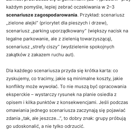
każdym pomyśle, lepiej zebrać oczekiwania w 2–3
scenariusze zagospodarowania
. Przykład: scenariusz
„zielone alejki” (priorytet dla pieszych i drzew),
scenariusz „parking uporządkowany” (większy nacisk na
legalne parkowanie, ale z zielenią towarzyszącą),
scenariusz „strefy ciszy” (wydzielenie spokojnych
zakątków z zakazem ruchu aut).
Dla każdego scenariusza przyda się krótka karta: co
zyskujemy, co tracimy, jakie są minimalne koszty, jakie
konflikty może wywołać. To nie muszą być opracowania
eksperckie – wystarczy rysunek na planie osiedla z
opisem i kilka punktów z konsekwencjami. Jeśli podczas
omawiania jednego scenariusza zaczynają się pojawiać
zdania „tak, ale jeszcze…”, to dobry znak: grupy próbują
go udoskonalić, a nie tylko odrzucić.