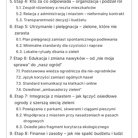
Etap 4: Kto za co odpowiada – organizacja i podział ról
Zespół rdzeniowy a reszta mieszkańców
Relacja z administracją i miastem – nieformalny kontrakt
Transparentność decyzji i budżetu
Etap 5: Utrzymanie i pielęgnacja – zielone, które nie
zarasta
Plan pielęgnacji zamiast spontanicznego podlewania
Minimalne standardy dla czystości i napraw
Lokalne rytuały dbania o zieleń
Etap 6: Edukacja i zmiana nawyków – od „nie moja
sprawa” do „nasz ogród”
Podstawowa wiedza ogrodnicza dla nie-ogrodników
Język korzyści zamiast ogólnych haseł
Standard komunikacji na klatkach i online
Osiedlowi „ambasadorzy zieleni”
Etap 7: Integracja z miastem – jak łączyć osiedlowe
ogrody z szerszą siecią zieleni
Powiązania z parkami, skwerami i ciągami pieszymi
Współpraca z miastem przy nasadzeniach w pasach
drogowych
Osiedle jako fragment korytarza ekologicznego
Etap 8: Finanse i zasoby – jak nie spalić budżetu i ludzi