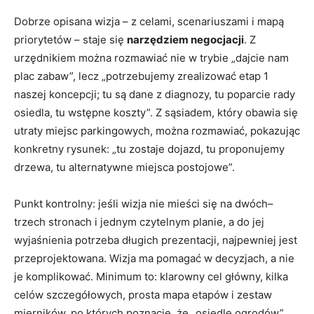
Dobrze opisana wizja – z celami, scenariuszami i mapą
priorytetów – staje się
narzędziem negocjacji
. Z
urzędnikiem można rozmawiać nie w trybie „dajcie nam
plac zabaw”, lecz „potrzebujemy zrealizować etap 1
naszej koncepcji; tu są dane z diagnozy, tu poparcie rady
osiedla, tu wstępne koszty”. Z sąsiadem, który obawia się
utraty miejsc parkingowych, można rozmawiać, pokazując
konkretny rysunek: „tu zostaje dojazd, tu proponujemy
drzewa, tu alternatywne miejsca postojowe”.
Punkt kontrolny: jeśli wizja nie mieści się na dwóch–
trzech stronach i jednym czytelnym planie, a do jej
wyjaśnienia potrzeba długich prezentacji, najpewniej jest
przeprojektowana. Wizja ma pomagać w decyzjach, a nie
je komplikować. Minimum to: klarowny cel główny, kilka
celów szczegółowych, prosta mapa etapów i zestaw
mierników, po których poznacie, że „osiedle ogrodów”