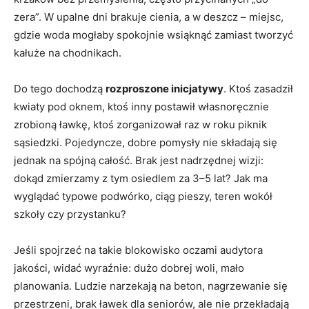
zera”. W upalne dni brakuje cienia, a w deszcz – miejsc,
gdzie woda mogłaby spokojnie wsiąknąć zamiast tworzyć
kałuże na chodnikach.
Do tego dochodzą
rozproszone inicjatywy
. Ktoś zasadził
kwiaty pod oknem, ktoś inny postawił własnoręcznie
zrobioną ławkę, ktoś zorganizował raz w roku piknik
sąsiedzki. Pojedyncze, dobre pomysły nie składają się
jednak na spójną całość. Brak jest nadrzędnej wizji:
dokąd zmierzamy z tym osiedlem za 3–5 lat? Jak ma
wyglądać typowe podwórko, ciąg pieszy, teren wokół
szkoły czy przystanku?
Jeśli spojrzeć na takie blokowisko oczami audytora
jakości, widać wyraźnie: dużo dobrej woli, mało
planowania. Ludzie narzekają na beton, nagrzewanie się
przestrzeni, brak ławek dla seniorów, ale nie przekładają