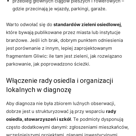
przebieg głównych ciągów pieszych i rowerowych –
gdzie przecinają je wjazdy, parkingi, garaże.
Warto odwołać się do
standardów zieleni osiedlowej
,
które bywają publikowane przez miasta lub instytucje
branżowe. Jeśli ich brak, dobrym punktem odniesienia
jest porównanie z innym, lepiej zaprojektowanym
fragmentem Gliwic: ile tam jest zieleni, jak rozwiązano
parkowanie, jak poprowadzono ścieżki.
Włączenie rady osiedla i organizacji
lokalnych w diagnozę
Aby diagnoza nie była zbiorem luźnych obserwacji,
dobrze jest u strukturyzować ją przy wsparciu
rady
osiedla, stowarzyszeń i szkół
. Te podmioty dysponują
często dodatkowymi danymi: zgłoszeniami mieszkańców,
wcześniejszymi projektami, planami inwestycyjnymi