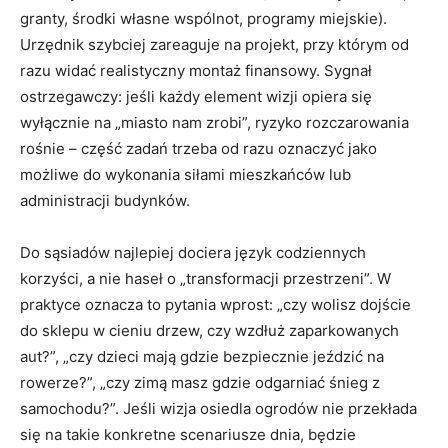
granty, środki własne wspólnot, programy miejskie).
Urzędnik szybciej zareaguje na projekt, przy którym od
razu widać realistyczny montaż finansowy. Sygnał
ostrzegawczy: jeśli każdy element wizji opiera się
wyłącznie na „miasto nam zrobi”, ryzyko rozczarowania
rośnie – część zadań trzeba od razu oznaczyć jako
możliwe do wykonania siłami mieszkańców lub
administracji budynków.
Do sąsiadów najlepiej dociera język codziennych
korzyści, a nie haseł o „transformacji przestrzeni”. W
praktyce oznacza to pytania wprost: „czy wolisz dojście
do sklepu w cieniu drzew, czy wzdłuż zaparkowanych
aut?”, „czy dzieci mają gdzie bezpiecznie jeździć na
rowerze?”, „czy zimą masz gdzie odgarniać śnieg z
samochodu?”. Jeśli wizja osiedla ogrodów nie przekłada
się na takie konkretne scenariusze dnia, będzie