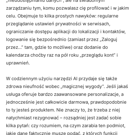
„nieudostępnianiu danych”, ale na świadomym
zarządzaniu tym, komu pozwalasz cię profilować i w jakim
celu. Obejmuje to kilka prostych nawyków: regularne
przeglądanie ustawień prywatności w serwisach,
ograniczanie dostępu aplikacji do lokalizacji i kontaktów,
logowanie się bezpośrednio (zamiast przez „Zaloguj
przez…” tam, gdzie to możliwe) oraz dodanie do
kalendarza choćby raz na pół roku „przeglądu kont” i
uprawnień.
W codziennym użyciu narzędzi AI przydaje się także
zdrowa nieufność wobec „magicznej wygody”. Jeśli jakaś
usługa oferuje bardzo zaawansowane personalizacje, a
jednocześnie jest całkowicie darmowa, prawdopodobnie
to ty jesteś produktem. Nie znaczy to, że trzeba z niej
natychmiast rezygnować – rozsądniej jest zadać sobie
kilka pytań: czy rozumiem, na czym zarabia ten podmiot,
jakie dane faktycznie muszę podać, z których funkcji