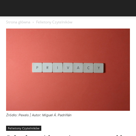
Strona główna
Felietony Czytelników
Źródło: Pexels | Autor: Miguel Á. Padriñán
Felietony Czytelników